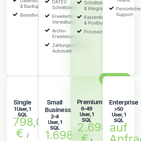
Datensicherung
DATEV
Schnittstellen
& Backup
Schnittstelle
& Integration
Persönliche
Support
Bestellvorschläge
Erweiterte
Kassenbuch
Verwaltung
& Postbuch
Archiv-
Provisionen
Erweiterung
Zahlungseingang
Automatik
Meistgewäh
Premium
Single
Small
Enterprise
6–49
1 User, 1
>50
Business
User, 1
SQL
User, 1
2–4
798,00
SQL
SQL
User, 1
2.698,00
auf
SQL
€
1.698,00
€
Anfra
/
/