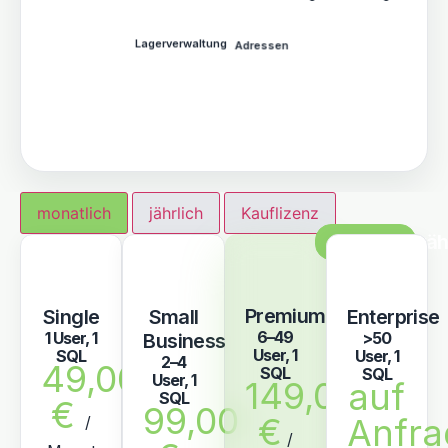
Auftragsbearbeitung
Lagerverwaltung
Adressen
monatlich
jährlich
Kauflizenz
Meistgewäh
Premium
Single
Small
Enterprise
6–49
1 User, 1
>50
Business
User, 1
SQL
User, 1
2–4
49,00
SQL
SQL
User, 1
149,00
auf
SQL
€
99,00
€
Anfra
/
/