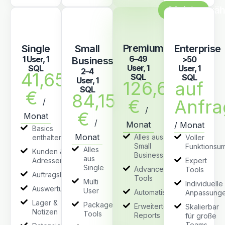
Meistgewäh
Premium
Single
Small
Enterprise
6–49
1 User, 1
>50
Business
User, 1
SQL
User, 1
2–4
41,65
SQL
SQL
User, 1
126,65
auf
SQL
€
84,15
€
Anfra
/
/
€
Monat
/
Monat
/ Monat
Basics
Monat
Alles aus
enthalten
Voller
Small
Funktionsu
Alles
Kunden &
Business
aus
Adressenverwaltung
Expert
Single
Advanced
Tools
Auftragsbearbeitung
Tools
Multi
Individuelle
Auswertungen
User
Automatisierungen
Anpassung
Lager &
Package
Erweiterte
Skalierbar
Notizen
Tools
Reports
für große
Teams